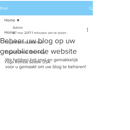
Post
Home
Admin
Home
27 nov 2017
1 minuten om te lezen
Beheer uw blog op uw
Yoga Retreat Istanbul
gepubliceerde website
Yoga Retreat Germany
We hebben het snel en gemakkelijk 
Yoga Retreat Seattle USA
voor u gemaakt om uw blog te beheren! 